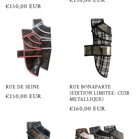
Prix
€150,00 EUR
Prix
€150,00 EUR
habituel
habituel
RUE DE SEINE
RUE BONAPARTE
(EDITION LIMITEE: CUIR
Prix
€150,00 EUR
METALLIQUE)
habituel
Prix
€160,00 EUR
habituel