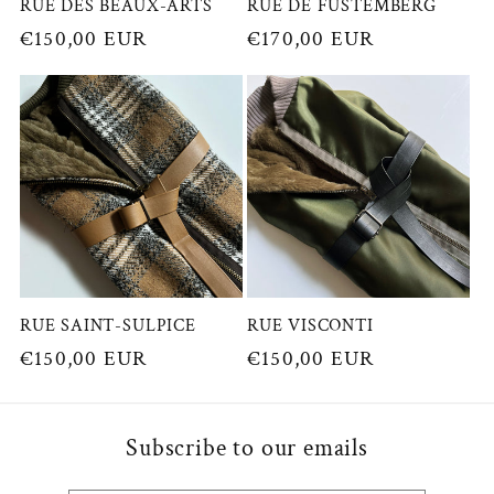
RUE DES BEAUX-ARTS
RUE DE FUSTEMBERG
Prix
€150,00 EUR
Prix
€170,00 EUR
habituel
habituel
RUE SAINT-SULPICE
RUE VISCONTI
Prix
€150,00 EUR
Prix
€150,00 EUR
habituel
habituel
Subscribe to our emails